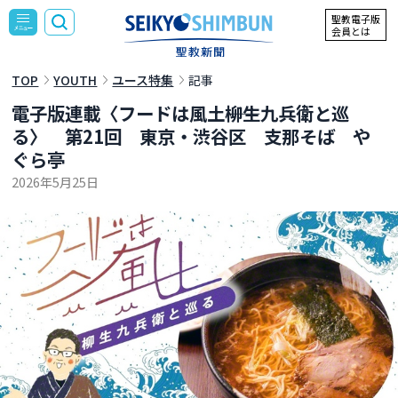
聖教電子版
会員とは
TOP
YOUTH
ユース特集
記事
電子版連載〈フードは風土――柳生九兵衛と巡
る〉 第21回 東京・渋谷区 支那そば や
ぐら亭
2026年5月25日