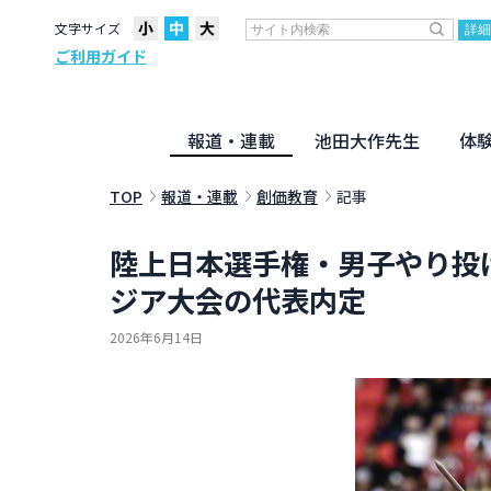
文字サイズ
ご利用ガイド
報道・連載
池田大作先生
体
聖教ニュース
企画・連載
活動のために
社説
創価教育
月々日々に
名字の言
寸鉄
地方発
池田先生
新・人間革命に学ぶ
劇画
テーマ別音声
信仰
仏法
TOP
報道・連載
創価教育
記事
陸上日本選手権・男子やり投
ジア大会の代表内定
2026年6月14日