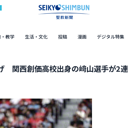
験・教学
生活・文化
投稿
漫画
デジタル特集
体験
の教え
くらし・教育
健康・介護
文化・解説
エンターテインメント
読者投稿
ちーちゃん家
はなさん
マンガ「日蓮」
NEO仏教説話
まっと君の法華経ツアー
デジタル企画
写真特集
げ 関西創価高校出身の﨑山選手が2