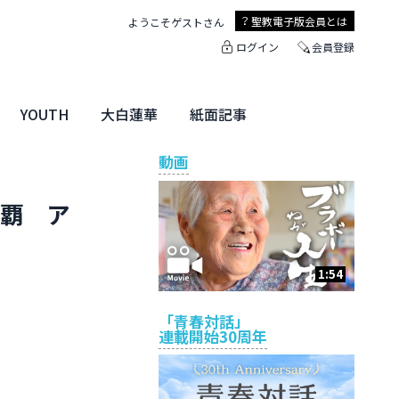
聖教電子版
会員とは
ようこそ
ゲスト
さん
ログイン
会員登録
YOUTH
大白蓮華
紙面記事
ユース特集
未来・きぼう
大白蓮華
聖教新聞
地方版
動画
連覇 ア
1:54
「青春対話」
連載開始30周年