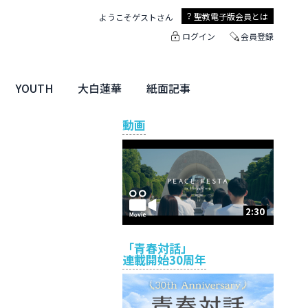
聖教電子版
会員とは
ようこそ
ゲスト
さん
ログイン
会員登録
YOUTH
大白蓮華
紙面記事
ユース特集
未来・きぼう
大白蓮華
聖教新聞
地方版
動画
2:30
「青春対話」
連載開始30周年