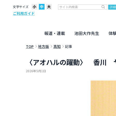
文字サイズ
ご利用ガイド
報道・連載
池田大作先生
体
聖教ニュース
企画・連載
活動のために
社説
創価教育
月々日々に
名字の言
寸鉄
地方発
池田先生
新・人間革命に学ぶ
劇画
テーマ別音声
信仰
仏法
TOP
地方版
高知
記事
〈アオハルの躍動〉 香川 
2026年5月1日