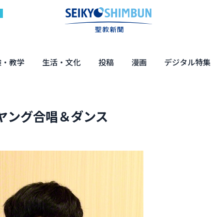
験・教学
生活・文化
投稿
漫画
デジタル特集
体験
の教え
くらし・教育
健康・介護
文化・解説
エンターテインメント
読者投稿
ちーちゃん家
はなさん
マンガ「日蓮」
NEO仏教説話
まっと君の法華経ツアー
デジタル企画
写真特集
ヤング合唱＆ダンス