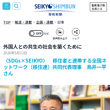
聖教電子版
会員とは
TOP
報道・連載
企画・連載
記事
OFF
ルビ
音声読み上げ
シェア
外国人との共生の社会を築くために
2026年5月12日
〈SDGs×SEIKYO〉 移住者と連帯する全国ネ
ットワーク（移住連）共同代表理事 鳥井一平
さん