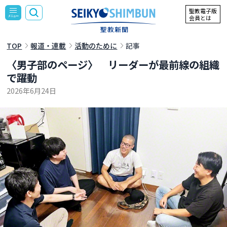
聖教電子版
会員とは
TOP
報道・連載
活動のために
記事
〈男子部のページ〉 リーダーが最前線の組織
で躍動
2026年6月24日