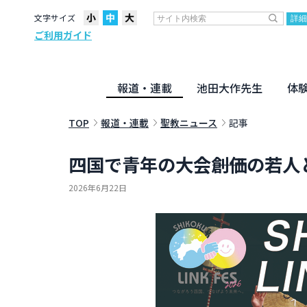
文字サイズ
ご利用ガイド
報道・連載
池田大作先生
体
聖教ニュース
企画・連載
活動のために
社説
創価教育
月々日々に
名字の言
寸鉄
地方発
池田先生
新・人間革命に学ぶ
劇画
テーマ別音声
信仰
仏法
TOP
報道・連載
聖教ニュース
記事
四国で青年の大会――創価の若
2026年6月22日