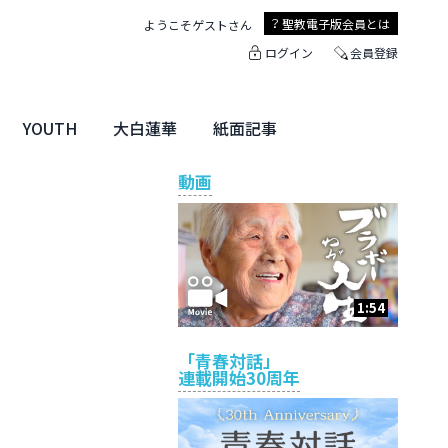
聖教電子版
会員とは
ようこそ
ゲスト
さん
ログイン
会員登録
YOUTH
大白蓮華
紙面記事
ユース特集
未来・きぼう
大白蓮華
聖教新聞
地方版
動画
1:54
「青春対話」
連載開始30周年