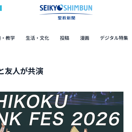
験・教学
生活・文化
投稿
漫画
デジタル特集
体験
の教え
くらし・教育
健康・介護
文化・解説
エンターテインメント
読者投稿
ちーちゃん家
はなさん
マンガ「日蓮」
NEO仏教説話
まっと君の法華経ツアー
デジタル企画
写真特集
人と友人が共演