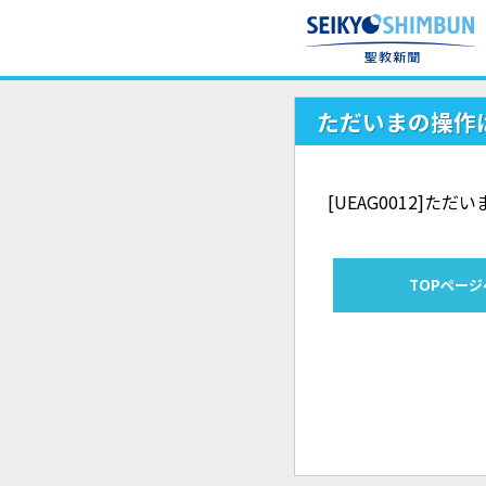
ただいまの操作
[UEAG0012]
TOPページ