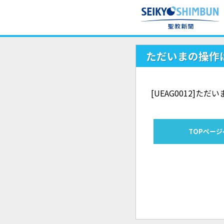
ただいまの操作
[UEAG0012]
TOPページ