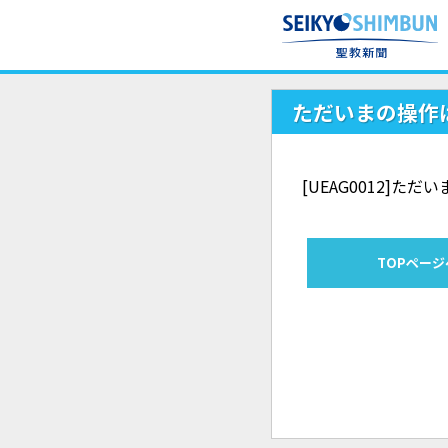
ただいまの操作
[UEAG0012]
TOPページ