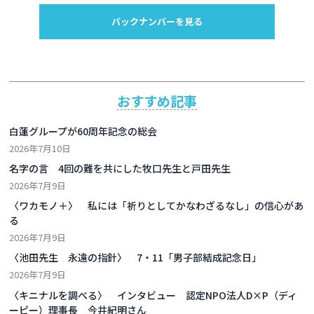
バックナンバーを見る
おすすめ記事
白蓮グループが60周年記念の総会
2026年7月10日
名字の言 4回の難を共にした牧口先生と戸田先生
2026年7月9日
〈ワカモノ＋〉 私には「祈りとしてかなわざるなし」の信心があ
る
2026年7月9日
〈池田先生 永遠の指針〉 7・11「男子部結成記念日」
2026年7月9日
〈キニナルを調べる〉 インタビュー 認定NPO法人D×P（ディ
ーピー）理事長 今井紀明さん