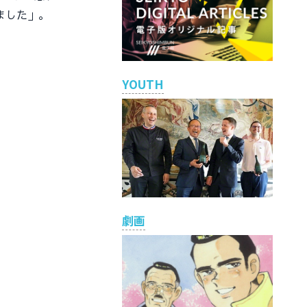
ました」。
YOUTH
劇画