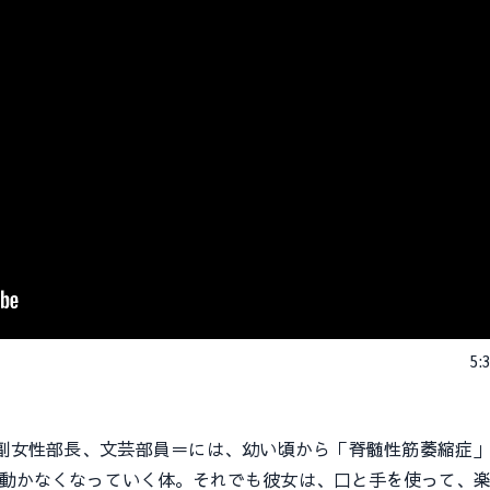
5:
女性部長、文芸部員＝には、幼い頃から「脊髄性筋萎縮症」
に動かなくなっていく体。それでも彼女は、口と手を使って、