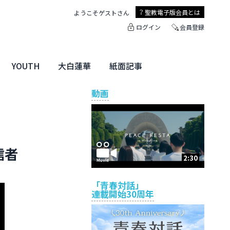
聖教電子版
会員とは
ようこそ
ゲスト
さん
ログイン
会員登録
YOUTH
大白蓮華
紙面記事
ユース特集
未来・きぼう
大白蓮華
聖教新聞
地方版
動画
信者
2:30
「青春対話」
連載開始30周年