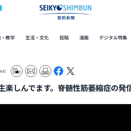
験・教学
生活・文化
投稿
漫画
デジタル特集
体験
の教え
くらし・教育
健康・介護
文化・解説
エンターテインメント
読者投稿
ちーちゃん家
はなさん
マンガ「日蓮」
NEO仏教説話
まっと君の法華経ツアー
デジタル企画
写真特集
ルビ
、人生楽しんでます。――脊髄性筋萎縮症の発