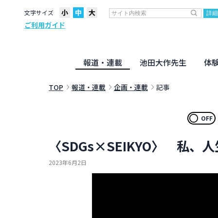
文字サイズ
ご利用ガイド
報道・連載
池田大作先生
体
聖教ニュース
企画・連載
活動のために
社説
創価教育
月々日々に
名字の言
寸鉄
地方発
池田先生
新・人間革命に学ぶ
劇画
テーマ別音声
信仰
仏法
TOP
報道・連載
企画・連載
記事
OFF
〈SDGs×SEIKYO〉 私
2023年6月2日