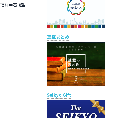
。取材＝石塚哲
連載まとめ
Seikyo Gift