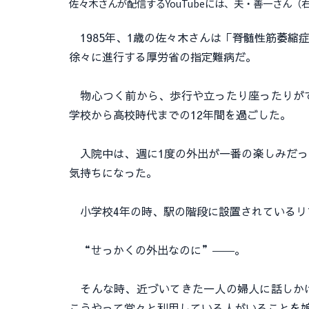
佐々木さんが配信するYouTubeには、夫・善一さん（
1985年、1歳の佐々木さんは「脊髄性筋萎縮
徐々に進行する厚労省の指定難病だ。
物心つく前から、歩行や立ったり座ったりがで
学校から高校時代までの12年間を過ごした。
入院中は、週に1度の外出が一番の楽しみだっ
気持ちになった。
小学校4年の時、駅の階段に設置されているリ
“せっかくの外出なのに”――。
そんな時、近づいてきた一人の婦人に話しかけ
こうやって堂々と利用している人がいることを