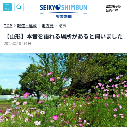
聖教電子版
会員とは
TOP
報道・連載
地方発
記事
【山形】本音を語れる場所があると伺いました
2025年10月4日