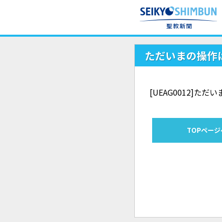
ただいまの操作
[UEAG0012]
TOPページ