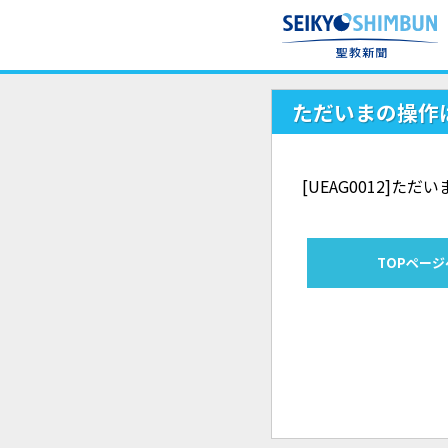
ただいまの操作
[UEAG0012]
TOPページ