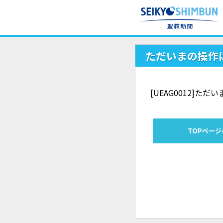
ただいまの操作
[UEAG0012]
TOPページ