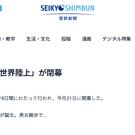
験・教学
生活・文化
投稿
漫画
デジタル特集
体験
の教え
くらし・教育
健康・介護
文化・解説
エンターテインメント
読者投稿
ちーちゃん家
はなさん
マンガ「日蓮」
NEO仏教説話
まっと君の法華経ツアー
デジタル企画
写真特集
「世界陸上」が閉幕
9日間にわたって行われ、今月21日に閉幕した。
が誕生。男女競歩で…