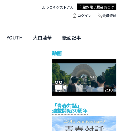
聖教電子版
会員とは
ようこそ
ゲスト
さん
ログイン
会員登録
YOUTH
大白蓮華
紙面記事
ユース特集
未来・きぼう
大白蓮華
聖教新聞
地方版
動画
2:30
「青春対話」
連載開始30周年