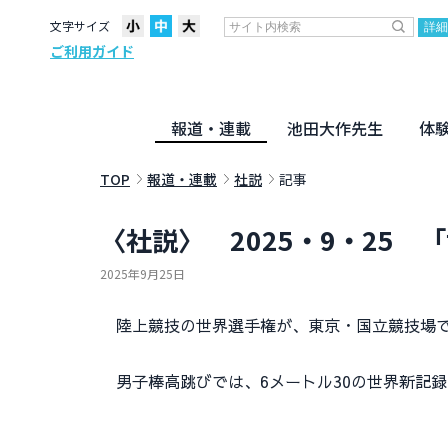
文字サイズ
ご利用ガイド
報道・連載
池田大作先生
体
聖教ニュース
企画・連載
活動のために
社説
創価教育
月々日々に
名字の言
寸鉄
地方発
池田先生
新・人間革命に学ぶ
劇画
テーマ別音声
信仰
仏法
TOP
報道・連載
社説
記事
〈社説〉 2025・9・25 
2025年9月25日
陸上競技の世界選手権が、東京・国立競技場で
男子棒高跳びでは、6メートル30の世界新記録