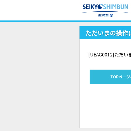
ただいまの操作
[UEAG0012]
TOPページ