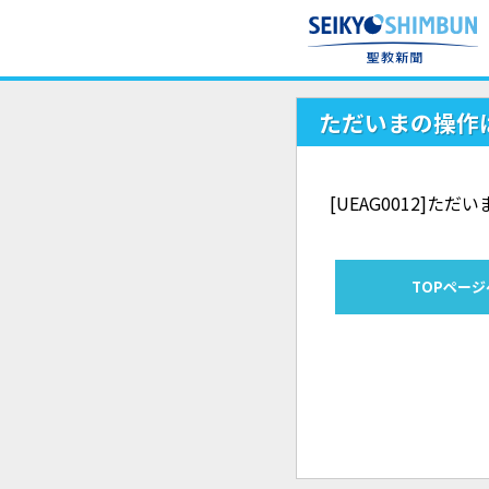
ただいまの操作
[UEAG0012]
TOPページ