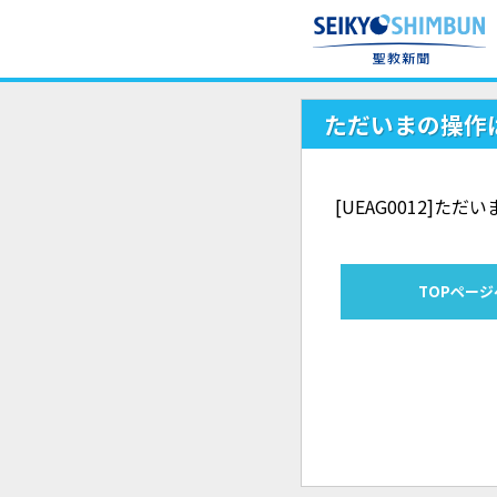
ただいまの操作
[UEAG0012]
TOPページ