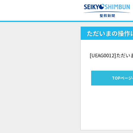
ただいまの操作
[UEAG0012]
TOPページ