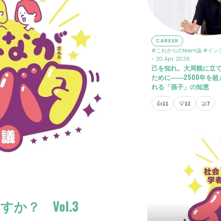
CAREER
#これからのteam論
#イン
- 20 Apr 2026
己を知れ。大局観に立
ために――2500年を
れる「孫子」の知恵
👍
11
💡
11
🤝
7
か？ Vol.3