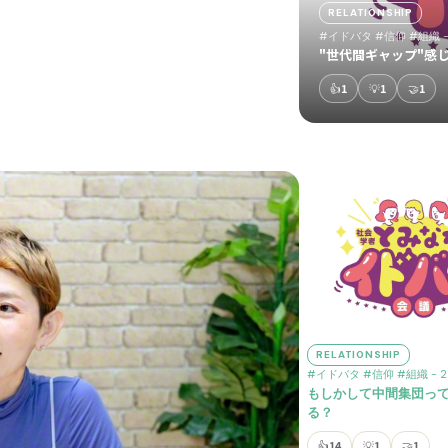
RELATIONSHIP
#イドバタ
#信仰
#組織
-
"世代間ギャップ"感じ
👍
1
💡
1
🤝
1
RELATIONSHIP
#イドバタ
#信仰
#組織
- 2
もしかして中間集団っ
る？
👍
14
💡
1
🤝
1