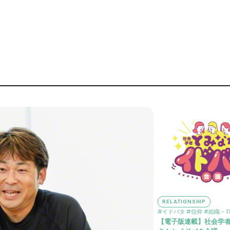
RELATIONSHIP
#イドバタ
#信仰
#組織
- 1
【電子版連載】社会学