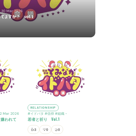
 30 Mar 2026
てますか？ vol.1
RELATIONSHIP
2 Mar 2026
#イドバタ
#信仰
#組織
-
て嫌われて
若者と祈り Vol.1
👍
3
💡
0
🤝
0