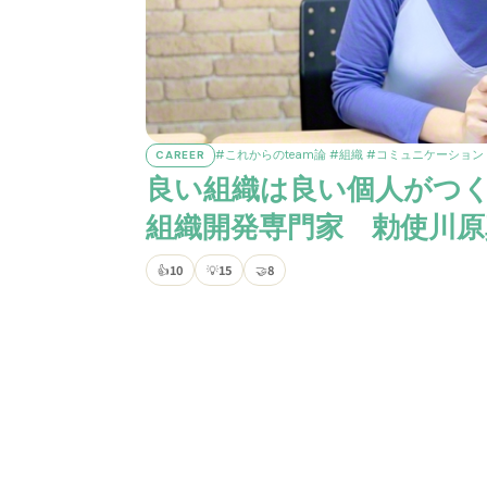
#これからのteam論
#組織
#コミュニケーション
CAREER
良い組織は良い個人がつ
組織開発専門家 勅使川原
👍
10
💡
15
🤝
8