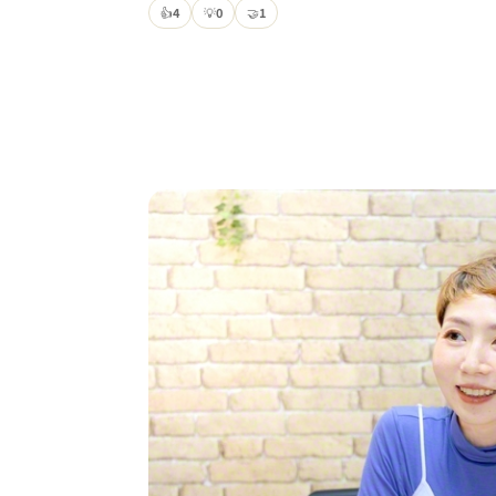
👍
4
💡
0
🤝
1