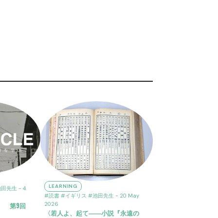
LEARNING
池田先生
- 4
#読書
#イギリス
#池田先生
- 20 May
le〉 第9回
2026
〈若人よ、起て――小説『永遠の