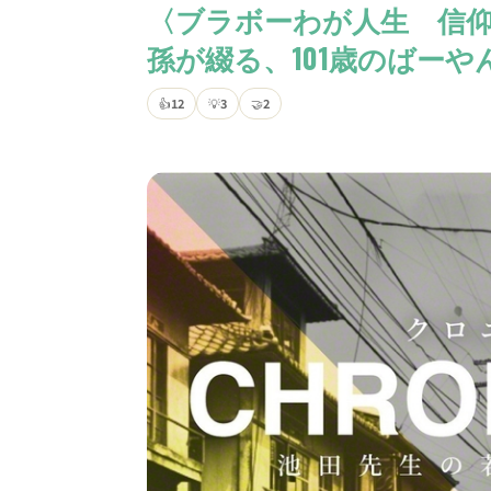
〈ブラボーわが人生 信仰体
孫が綴る、101歳のばーや
👍
12
💡
3
🤝
2