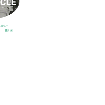
池田先生
-
le〉 第8回