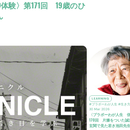
験〉第171回 19歳のひ
ん
LEARNING
#ブラボーわが人生
#生き
30 Mar 2026
〈ブラボーわが人生 
170回 片膝をついた
玄関で見た若き池田先