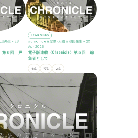
LEARNING
池田先生
- 28
#chronicle
#歴史･人物
#池田先生
- 20
Apr 2026
le〉第６回 戸
電子版連載〈Chronicle〉第５回 編
集者として
👍
1
💡
1
🤝
1
#池田先生
- 13 Apr 2026