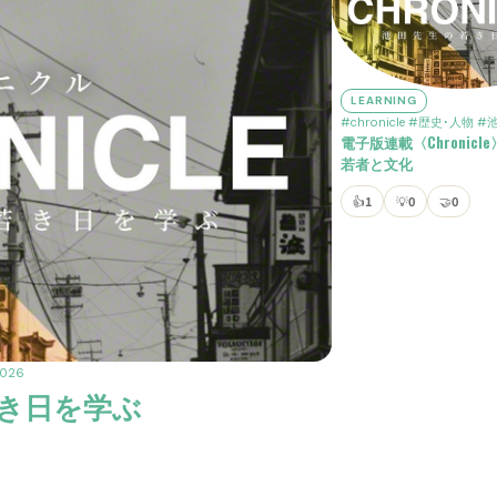
LEARNING
#chronicle
#歴史･人物
#
電子版連載〈Chronic
若者と文化
👍
1
💡
0
🤝
0
2026
の若き日を学ぶ