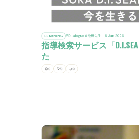
#D.I.alogue
#池田先生
- 8 Jun 2026
LEARNING
指導検索サービス「D.I.S
た
👍
0
💡
0
🤝
0