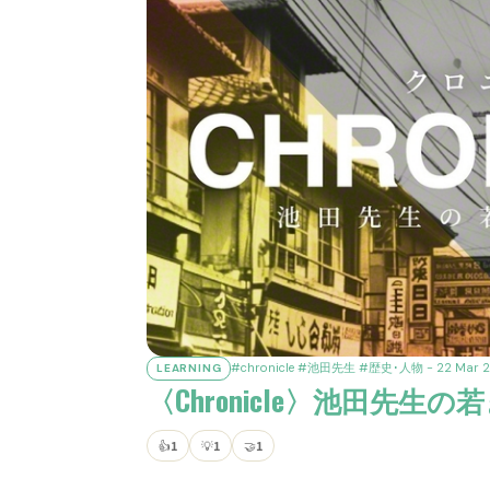
#chronicle
#池田先生
#歴史･人物
- 22 Mar 
LEARNING
〈Chronicle〉池田先生
👍
1
💡
1
🤝
1