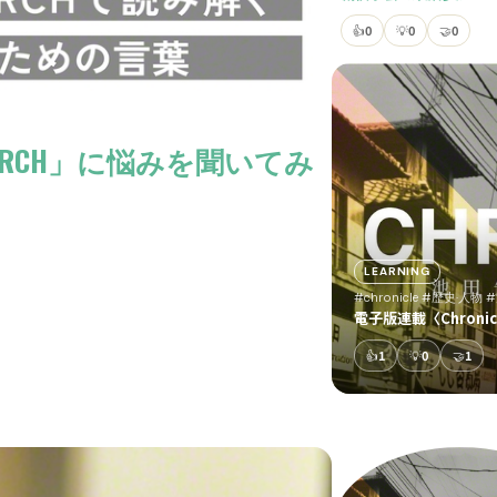
👍
0
💡
0
🤝
0
EARCH」に悩みを聞いてみ
LEARNING
#chronicle
#歴史·人物
電子版連載〈Chron
👍
1
💡
0
🤝
1