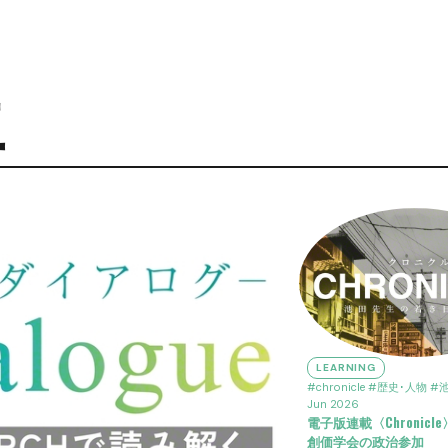
生
LEARNING
#chronicle
#歴史･人物
#
Jun 2026
電子版連載〈Chronic
創価学会の政治参加