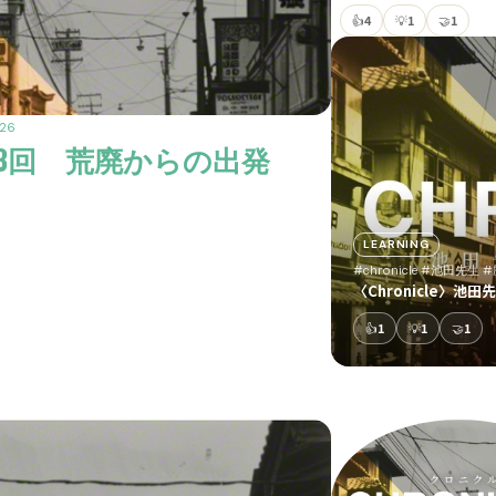
👍
4
💡
1
🤝
1
026
〉第3回 荒廃からの出発
LEARNING
#chronicle
#池田先生
#
〈Chronicle〉池
👍
1
💡
1
🤝
1