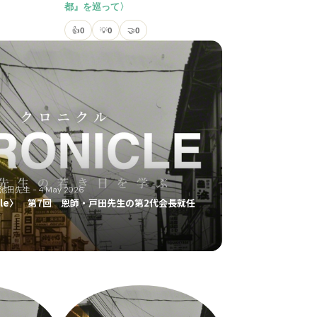
都』を巡って〉
👍
0
💡
0
🤝
0
#池田先生
- 4 May 2026
icle〉 第7回 恩師・戸田先生の第2代会長就任