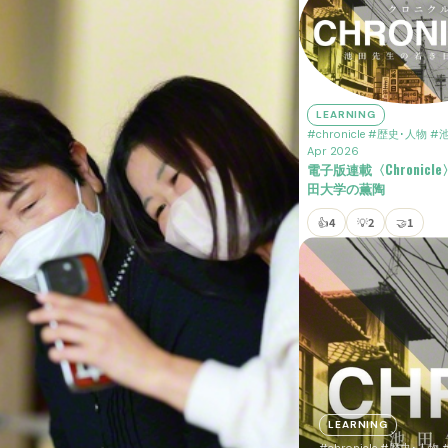
LEARNING
#chronicle
#歴史･人物
#
Apr 2026
電子版連載〈Chronic
田大学の薫陶
👍
4
💡
2
🤝
1
LEARNING
#chronicle
#歴史･人物