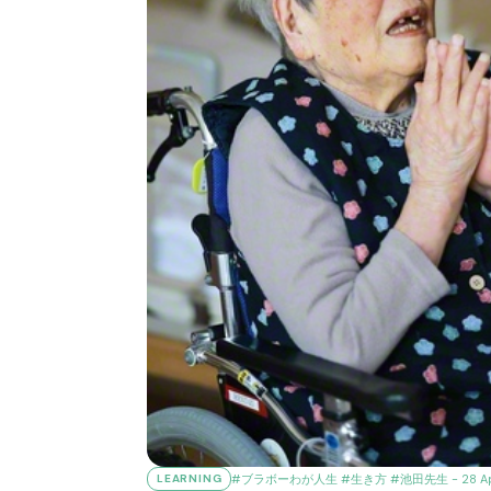
#ブラボーわが人生
#生き方
#池田先生
- 28 A
LEARNING