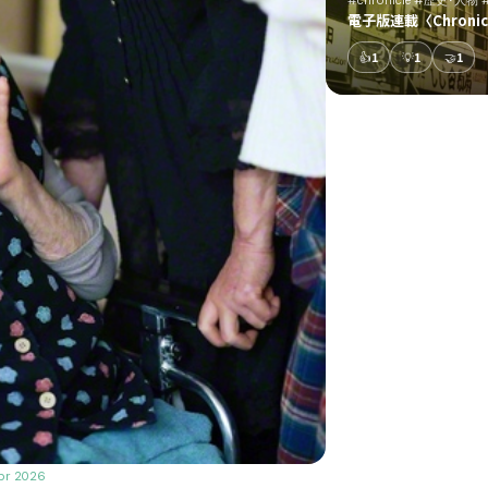
電子版連載〈Chron
👍
1
💡
1
🤝
1
pr 2026