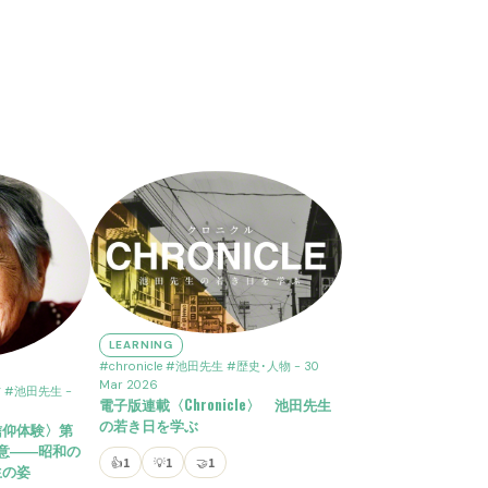
LEARNING
#chronicle
#池田先生
#歴史･人物
- 30
Mar 2026
方
#池田先生
-
電子版連載〈Chronicle〉 池田先生
の若き日を学ぶ
信仰体験〉第
誠意――昭和の
👍
1
💡
1
🤝
1
生の姿