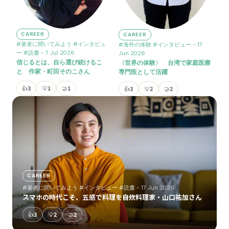
CAREER
CAREER
#著者に聞いてみよう
#インタビュ
#海外の体験
#インタビュー
- 17
ー
#読書
- 7 Jul 2026
Jun 2026
信じるとは、自ら選び続けるこ
〈世界の体験〉 台湾で家庭医療
と 作家・町田そのこさん
専門医として活躍
👍
3
💡
1
🤝
1
👍
3
💡
2
🤝
2
CAREER
#著者に聞いてみよう
#インタビュー
#読書
- 17 Jun 2026
スマホの時代こそ、五感で料理を――自炊料理家・山口祐加さん
👍
3
💡
2
🤝
2