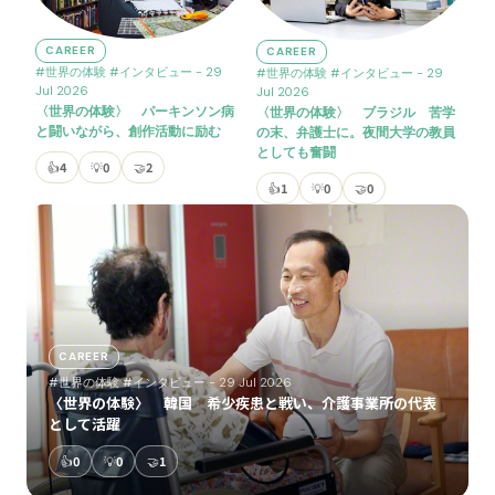
CAREER
CAREER
#世界の体験
#インタビュー
- 29
#世界の体験
#インタビュー
- 29
Jul 2026
Jul 2026
〈世界の体験〉 パーキンソン病
〈世界の体験〉 ブラジル 苦学
と闘いながら、創作活動に励む
の末、弁護士に。夜間大学の教員
としても奮闘
👍
4
💡
0
🤝
2
👍
1
💡
0
🤝
0
CAREER
#世界の体験
#インタビュー
- 29 Jul 2026
〈世界の体験〉 韓国 希少疾患と戦い、介護事業所の代表
として活躍
👍
0
💡
0
🤝
1