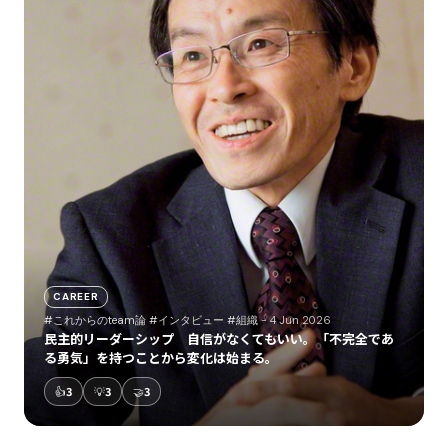
CAREER
#これからのteam論
#インタビュー
#組織
- 4 Jun 2026
民主的リーダーシップ 自信がなくてもいい。「不完全であ
る勇気」を持つことから変化は始まる。
👍
3
💡
3
🤝
3