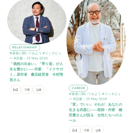
RELATIONSHIP
#著者に聞いてみよう
#インタビュ
ー
#読書
- 25 May 2026
「偶然の出会い」「寄り道」が人
生を豊かに――作家 「イクサガ
ミ」原作者 書店経営者 今村翔
吾さん
CAREER
👍
2
💡
0
🤝
0
#著者に聞いてみよう
#インタビュ
ー
#読書
- 25 May 2026
「変」でいい。それが、あなたの
生きる武器に――医師・作家 鎌
田實さんが語る 女性たちへのエ
ール
👍
1
💡
0
🤝
0