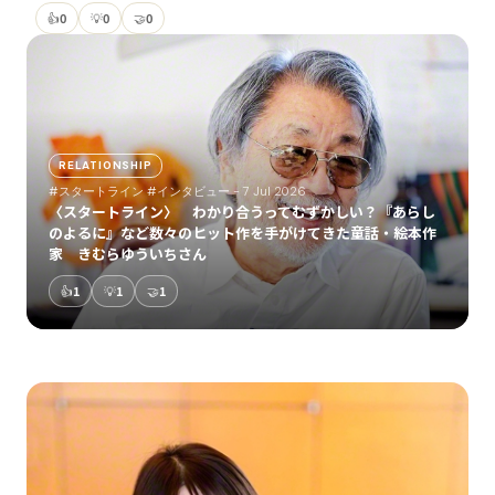
👍
0
💡
0
🤝
0
RELATIONSHIP
#スタートライン
#インタビュー
- 7 Jul 2026
〈スタートライン〉 わかり合うってむずかしい？『あらし
のよるに』など数々のヒット作を手がけてきた童話・絵本作
家 きむらゆういちさん
👍
1
💡
1
🤝
1