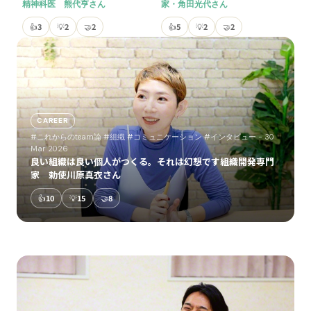
精神科医 熊代亨さん
家・角田光代さん
👍
3
💡
2
🤝
2
👍
5
💡
2
🤝
2
CAREER
#これからのteam論
#組織
#コミュニケーション
#インタビュー
- 30
Mar 2026
良い組織は良い個人がつくる。それは幻想です――組織開発専門
家 勅使川原真衣さん
👍
10
💡
15
🤝
8