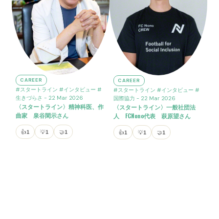
CAREER
CAREER
#スタートライン
#インタビュー
#
#スタートライン
#インタビュー
#
生きづらさ
- 22 Mar 2026
国際協力
- 22 Mar 2026
〈スタートライン〉精神科医、作
〈スタートライン〉一般社団法
曲家 泉谷閑示さん
人 FCNono代表 萩原望さん
👍
1
💡
1
🤝
1
👍
1
💡
1
🤝
1