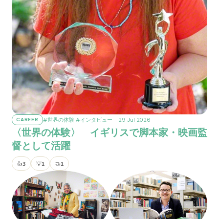
#世界の体験
#インタビュー
- 29 Jul 2026
CAREER
〈世界の体験〉 イギリスで脚本家・映画監
督として活躍
👍
3
💡
1
🤝
1