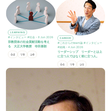
LEARNING
#インタビュー
#社会
- 8 Jun 2026
CAREER
宗教団体の社会貢献活動を考え
#これからのteam論
#インタビュー
る 大正大学教授 寺田喜朗
#組織
- 4 Jun 2026
リーダーシップ リーダーとは上
👍
2
💡
0
🤝
0
に立つ人ではなく前に立つ人。
👍
1
💡
0
🤝
1