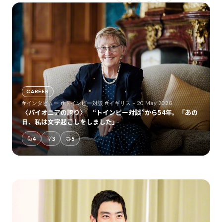
CAREER
#インタビュー
#トインビー対談
#イギリス
- 20 May 2026
〈パイオニアの誇り〉 “トインビー対談”から54年。「あの
日、私は文字起こしをしました」
👍
4
💡
3
🤝
5