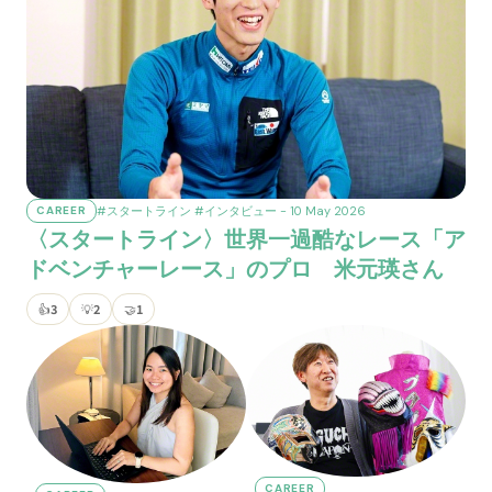
#スタートライン
#インタビュー
- 10 May 2026
CAREER
〈スタートライン〉世界一過酷なレース「ア
ドベンチャーレース」のプロ 米元瑛さん
👍
3
💡
2
🤝
1
CAREER