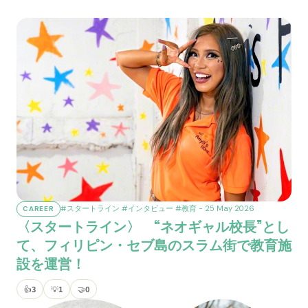
#スタートライン
#インタビュー
#教育
- 25 May 2026
CAREER
〈スタートライン〉 “ネオギャル校長”とし
て、フィリピン・セブ島のスラム街で教育施
設を運営！
👍
3
💡
1
🤝
0