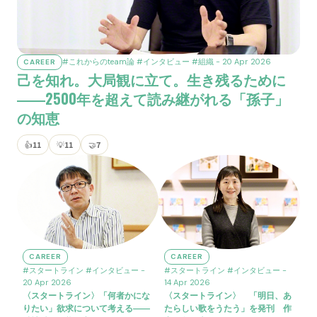
#これからのteam論
#インタビュー
#組織
- 20 Apr 2026
CAREER
己を知れ。大局観に立て。生き残るために
――2500年を超えて読み継がれる「孫子」
の知恵
👍
11
💡
11
🤝
7
CAREER
CAREER
#スタートライン
#インタビュー
-
#スタートライン
#インタビュー
-
20 Apr 2026
14 Apr 2026
〈スタートライン〉「何者かにな
〈スタートライン〉 「明日、あ
りたい」欲求について考える――
たらしい歌をうたう」を発刊 作