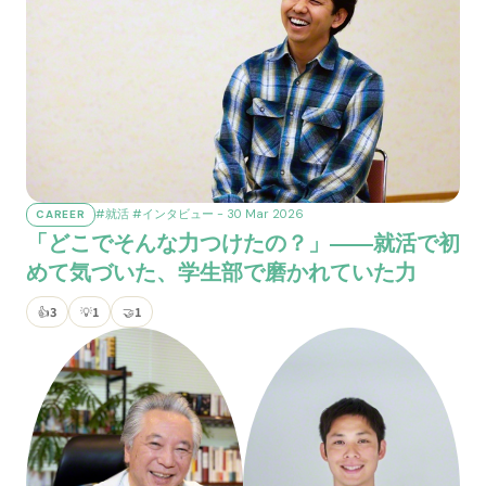
#就活
#インタビュー
- 30 Mar 2026
CAREER
「どこでそんな力つけたの？」――就活で初
めて気づいた、学生部で磨かれていた力
👍
3
💡
1
🤝
1