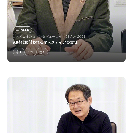
CAREER
#オピニオン
#インタビュー
#AI
- 28 Apr 2026
AI時代に問われるマスメディアの責任
👍
1
💡
1
🤝
1