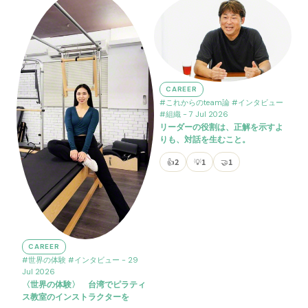
CAREER
#これからのteam論
#インタビュー
#組織
- 7 Jul 2026
リーダーの役割は、正解を示すよ
りも、対話を生むこと。
👍
2
💡
1
🤝
1
CAREER
#世界の体験
#インタビュー
- 29
Jul 2026
〈世界の体験〉 台湾でピラティ
ス教室のインストラクターを