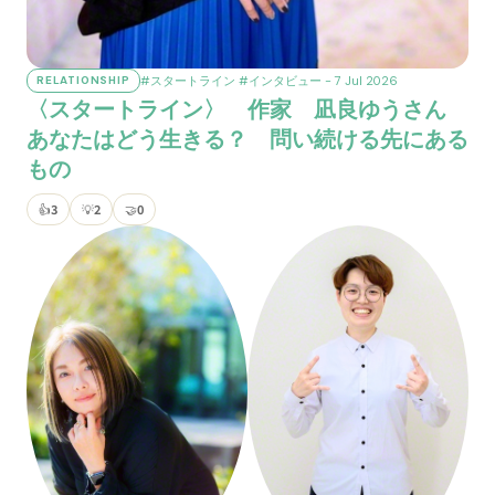
#スタートライン
#インタビュー
- 7 Jul 2026
RELATIONSHIP
〈スタートライン〉 作家 凪良ゆうさん
あなたはどう生きる？ 問い続ける先にある
もの
👍
3
💡
2
🤝
0