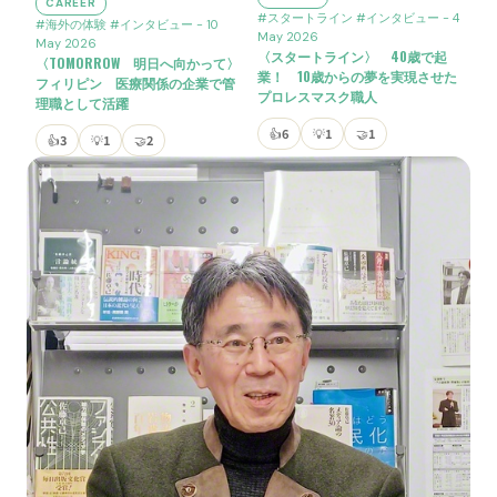
CAREER
#スタートライン
#インタビュー
- 4
#海外の体験
#インタビュー
- 10
May 2026
May 2026
〈スタートライン〉 40歳で起
〈TOMORROW 明日へ向かって〉
業！ 10歳からの夢を実現させた
フィリピン 医療関係の企業で管
プロレスマスク職人
理職として活躍
👍
6
💡
1
🤝
1
👍
3
💡
1
🤝
2