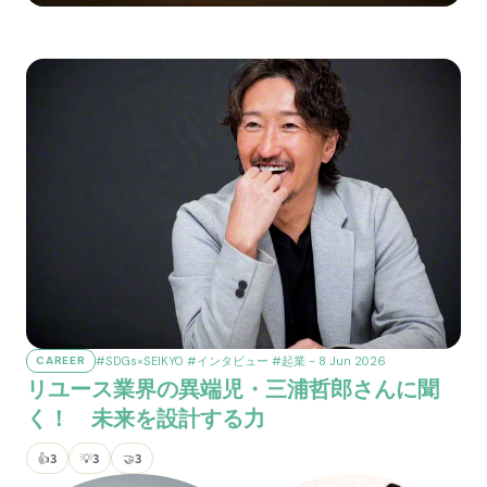
#SDGs×SEIKYO
#インタビュー
#起業
- 8 Jun 2026
CAREER
リユース業界の異端児・三浦哲郎さんに聞
く！ 未来を設計する力
👍
3
💡
3
🤝
3