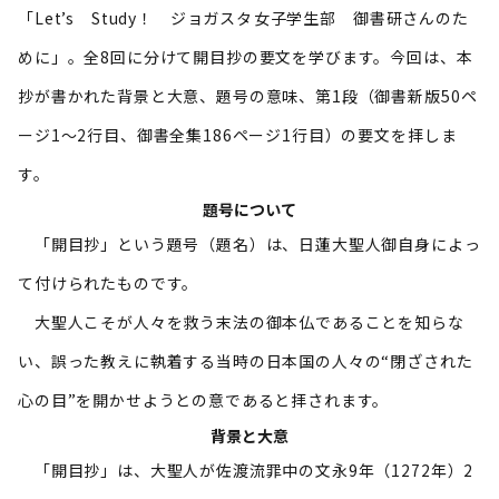
「Let’s Study！ ジョガスタ――女子学生部 御書研さんのた
めに」。全8回に分けて開目抄の要文を学びます。今回は、本
抄が書かれた背景と大意、題号の意味、第1段（御書新版50ペ
ージ1～2行目、御書全集186ページ1行目）の要文を拝しま
す。
題号について
「開目抄」という題号（題名）は、日蓮大聖人御自身によっ
て付けられたものです。
大聖人こそが人々を救う末法の御本仏であることを知らな
い、誤った教えに執着する当時の日本国の人々の“閉ざされた
心の目”を開かせようとの意であると拝されます。
背景と大意
「開目抄」は、大聖人が佐渡流罪中の文永9年（1272年）2