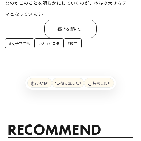
なのか――このことを明らかにしていくのが、本抄の大きなテー
マとなっています。
続きを読む。
#女子学生部
#ジョガスタ
#教学
👍
💡
🤝
いいね
役に立った
共感した
1
1
0
RECOMMEND