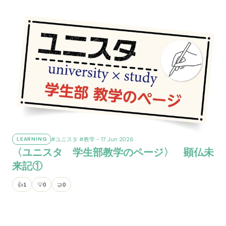
#ユニスタ
#教学
- 17 Jun 2026
LEARNING
〈ユニスタ 学生部教学のページ〉 顕仏未
来記①
👍
1
💡
0
🤝
0