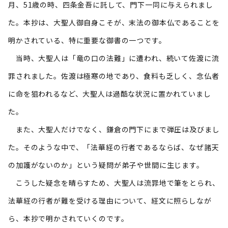
月、51歳の時、四条金吾に託して、門下一同に与えられまし
た。本抄は、大聖人御自身こそが、末法の御本仏であることを
明かされている、特に重要な御書の一つです。
当時、大聖人は「竜の口の法難」に遭われ、続いて佐渡に流
罪されました。佐渡は極寒の地であり、食料も乏しく、念仏者
に命を狙われるなど、大聖人は過酷な状況に置かれていまし
た。
また、大聖人だけでなく、鎌倉の門下にまで弾圧は及びまし
た。そのような中で、「法華経の行者であるならば、なぜ諸天
の加護がないのか」という疑問が弟子や世間に生じます。
こうした疑念を晴らすため、大聖人は流罪地で筆をとられ、
法華経の行者が難を受ける理由について、経文に照らしなが
ら、本抄で明かされていくのです。