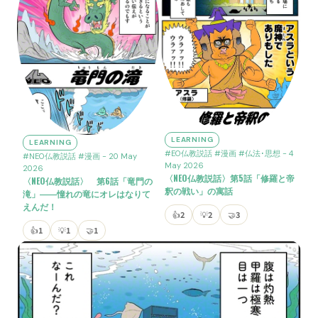
LEARNING
LEARNING
#EO仏教説話
#漫画
#仏法･思想
- 4
#NEO仏教説話
#漫画
- 20 May
May 2026
2026
〈NEO仏教説話〉第5話「修羅と帝
〈NEO仏教説話〉 第6話「竜門の
釈の戦い」の寓話
滝」――憧れの竜にオレはなりて
えんだ！
👍
2
💡
2
🤝
3
👍
1
💡
1
🤝
1