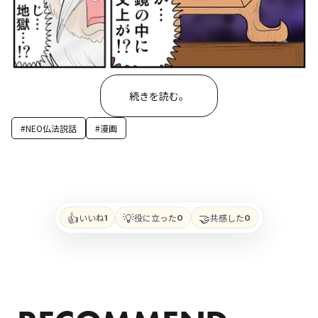
続きを読む。
#NEO仏法説話
#漫画
👍
💡
🤝
いいね
役に立った
共感した
1
0
0