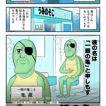
LEARNING
#NEO仏教説話
#漫画
#仏法･思想
- 13 Apr 2026
〈NEO仏教説話〉第3話「一眼の亀」