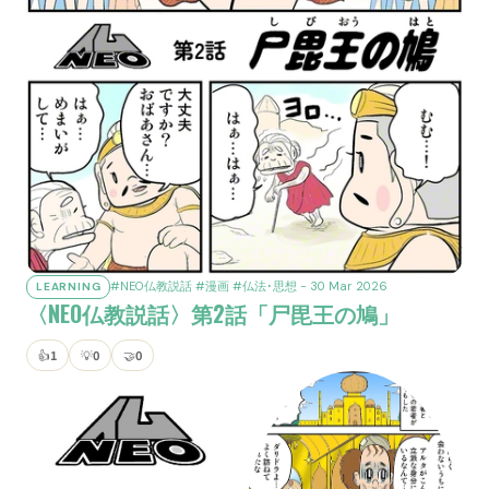
#NEO仏教説話
#漫画
#仏法･思想
- 30 Mar 2026
LEARNING
〈NEO仏教説話〉第2話「尸毘王の鳩」
👍
1
💡
0
🤝
0