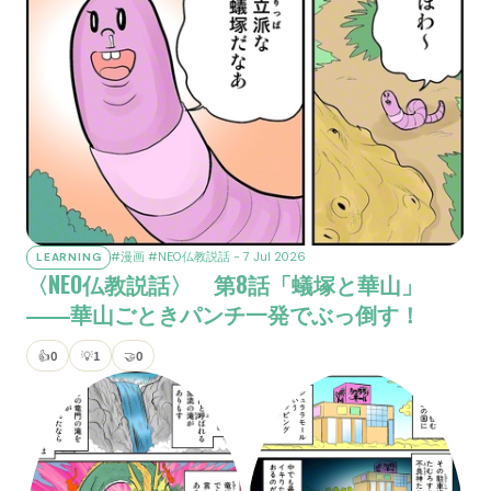
#漫画
#NEO仏教説話
- 7 Jul 2026
LEARNING
〈NEO仏教説話〉 第8話「蟻塚と華山」
――華山ごときパンチ一発でぶっ倒す！
👍
0
💡
1
🤝
0