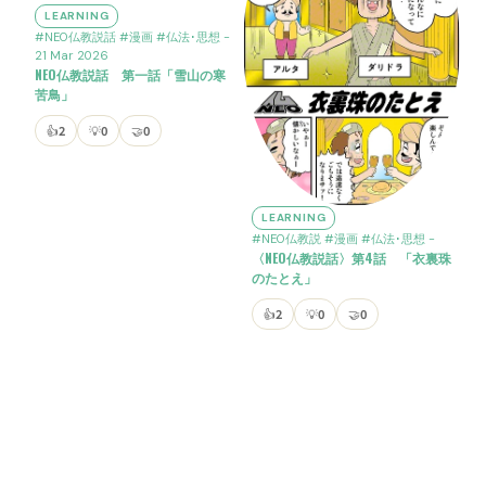
LEARNING
#NEO仏教説話
#漫画
#仏法･思想
-
21 Mar 2026
NEO仏教説話 第一話「雪山の寒
苦鳥」
👍
2
💡
0
🤝
0
LEARNING
#NEO仏教説
#漫画
#仏法･思想
-
〈NEO仏教説話〉第4話 「衣裏珠
のたとえ」
👍
2
💡
0
🤝
0