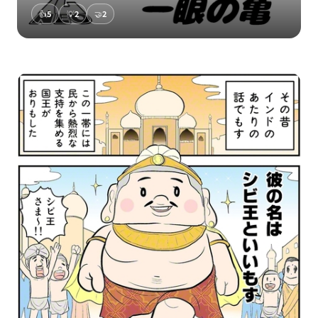
👍
5
💡
2
🤝
2