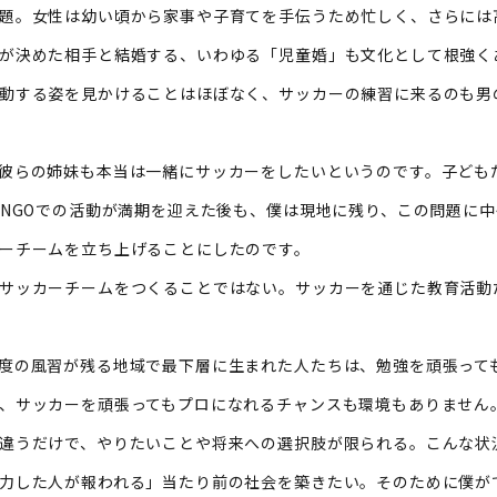
題。女性は幼い頃から家事や子育てを手伝うため忙しく、さらには
が決めた相手と結婚する、いわゆる「児童婚」も文化として根強く
動する姿を見かけることはほぼなく、サッカーの練習に来るのも男
彼らの姉妹も本当は一緒にサッカーをしたいというのです。子ども
―。NGOでの活動が満期を迎えた後も、僕は現地に残り、この問題に
ーチームを立ち上げることにしたのです。
サッカーチームをつくることではない。サッカーを通じた教育活動
度の風習が残る地域で最下層に生まれた人たちは、勉強を頑張って
、サッカーを頑張ってもプロになれるチャンスも環境もありません
違うだけで、やりたいことや将来への選択肢が限られる。こんな状
力した人が報われる」当たり前の社会を築きたい。そのために僕が