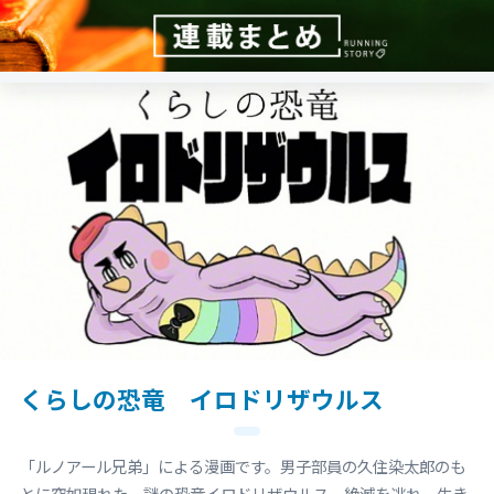
くらしの恐竜 イロドリザウルス
「ルノアール兄弟」による漫画です。男子部員の久住染太郎のも
とに突如現れた、謎の恐竜イロドリザウルス。絶滅を逃れ、生き